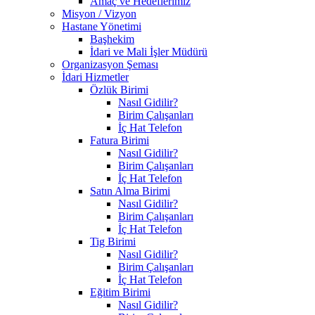
Amaç ve Hedeflerimiz
Misyon / Vizyon
Hastane Yönetimi
Başhekim
İdari ve Mali İşler Müdürü
Organizasyon Şeması
İdari Hizmetler
Özlük Birimi
Nasıl Gidilir?
Birim Çalışanları
İç Hat Telefon
Fatura Birimi
Nasıl Gidilir?
Birim Çalışanları
İç Hat Telefon
Satın Alma Birimi
Nasıl Gidilir?
Birim Çalışanları
İç Hat Telefon
Tig Birimi
Nasıl Gidilir?
Birim Çalışanları
İç Hat Telefon
Eğitim Birimi
Nasıl Gidilir?