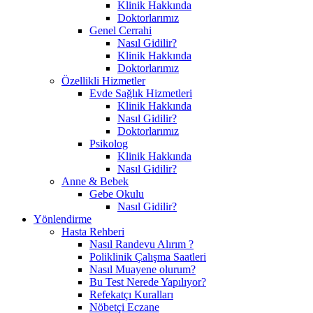
Klinik Hakkında
Doktorlarımız
Genel Cerrahi
Nasıl Gidilir?
Klinik Hakkında
Doktorlarımız
Özellikli Hizmetler
Evde Sağlık Hizmetleri
Klinik Hakkında
Nasıl Gidilir?
Doktorlarımız
Psikolog
Klinik Hakkında
Nasıl Gidilir?
Anne & Bebek
Gebe Okulu
Nasıl Gidilir?
Yönlendirme
Hasta Rehberi
Nasıl Randevu Alırım ?
Poliklinik Çalışma Saatleri
Nasıl Muayene olurum?
Bu Test Nerede Yapılıyor?
Refekatçı Kuralları
Nöbetçi Eczane