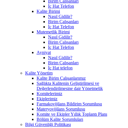
Birim Çalışanları
İç Hat Telefon
Kalite Birimi
Nasıl Gidilir?
Birim Çalışanları
İç Hat Telefon
Mutemetlik Birimi
Nasıl Gidilir?
Birim Çalışanları
İç Hat Telefon
Ayniyat
Nasıl Gidilir?
Birim Çalışanları
İç Hat telefon
Kalite Yönetim
Kalite Birim Çalışanlarımız
Sağlıkta Kalitenin Geliştirilmesi ve
Değerlendirilmesine dair Yönetmelik
Komitelerimiz
Ekiplerimiz
Farmakovijilans Bildirim Sorumlusu
Materyovijilans Sorumlusu
Komite ve Ekipler Yıllık Toplantı Planı
Bölüm Kalite Sorumluları
Bilgi Güvenliği Politikası