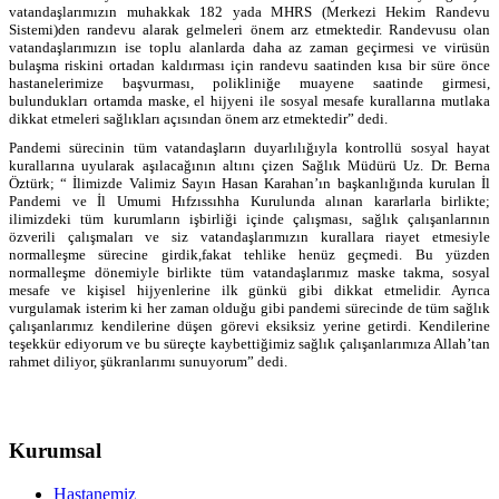
vatandaşlarımızın muhakkak 182 yada MHRS (Merkezi Hekim Randevu
Sistemi)den randevu alarak gelmeleri önem arz etmektedir. Randevusu olan
vatandaşlarımızın ise toplu alanlarda daha az zaman geçirmesi ve virüsün
bulaşma riskini ortadan kaldırması için randevu saatinden kısa bir süre önce
hastanelerimize başvurması, polikliniğe muayene saatinde girmesi,
bulundukları ortamda maske, el hijyeni ile sosyal mesafe kurallarına mutlaka
dikkat etmeleri sağlıkları açısından önem arz etmektedir” dedi.
Pandemi sürecinin tüm vatandaşların duyarlılığıyla kontrollü sosyal hayat
kurallarına uyularak aşılacağının altını çizen Sağlık Müdürü Uz. Dr. Berna
Öztürk; “ İlimizde Valimiz Sayın Hasan Karahan’ın başkanlığında kurulan İl
Pandemi ve İl Umumi Hıfzıssıhha Kurulunda alınan kararlarla birlikte;
ilimizdeki tüm kurumların işbirliği içinde çalışması, sağlık çalışanlarının
özverili çalışmaları ve siz vatandaşlarımızın kurallara riayet etmesiyle
normalleşme sürecine girdik,fakat tehlike henüz geçmedi. Bu yüzden
normalleşme dönemiyle birlikte tüm vatandaşlarımız maske takma, sosyal
mesafe ve kişisel hijyenlerine ilk günkü gibi dikkat etmelidir. Ayrıca
vurgulamak isterim ki her zaman olduğu gibi pandemi sürecinde de tüm sağlık
çalışanlarımız kendilerine düşen görevi eksiksiz yerine getirdi. Kendilerine
teşekkür ediyorum ve bu süreçte kaybettiğimiz sağlık çalışanlarımıza Allah’tan
rahmet diliyor, şükranlarımı sunuyorum” dedi.
Kurumsal
Hastanemiz