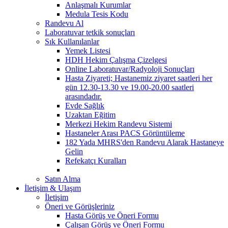
Anlaşmalı Kurumlar
Medula Tesis Kodu
Randevu Al
Laboratuvar tetkik sonuçları
Sık Kullanılanlar
Yemek Listesi
HDH Hekim Çalışma Çizelgesi
Online Laboratuvar/Radyoloji Sonuçları
Hasta Ziyareti; Hastanemiz ziyaret saatleri her
gün 12.30-13.30 ve 19.00-20.00 saatleri
arasındadır.
Evde Sağlık
Uzaktan Eğitim
Merkezi Hekim Randevu Sistemi
Hastaneler Arası PACS Görüntüleme
182 Yada MHRS'den Randevu Alarak Hastaneye
Gelin
Refekatçı Kuralları
Satın Alma
İletişim & Ulaşım
İletişim
Öneri ve Görüşleriniz
Hasta Görüş ve Öneri Formu
Çalışan Görüş ve Öneri Formu