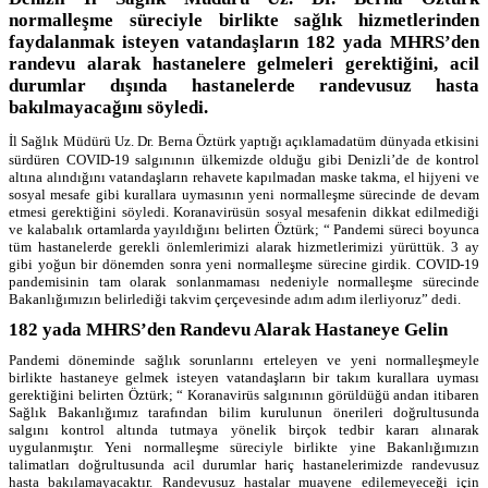
normalleşme süreciyle birlikte sağlık hizmetlerinden
faydalanmak isteyen vatandaşların 182 yada MHRS’den
randevu alarak hastanelere gelmeleri gerektiğini, acil
durumlar dışında hastanelerde randevusuz hasta
bakılmayacağını söyledi.
İl Sağlık Müdürü Uz. Dr. Berna Öztürk yaptığı açıklamada
tüm dünyada etkisini
sürdüren COVID-19 salgınının ülkemizde olduğu gibi Denizli’de de kontrol
altına alındığını vatandaşların rehavete kapılmadan maske takma, el hijyeni ve
sosyal mesafe gibi kurallara uymasının yeni normalleşme sürecinde de devam
etmesi gerektiğini söyledi. Koranavirüsün sosyal mesafenin dikkat edilmediği
ve kalabalık ortamlarda yayıldığını belirten Öztürk; “ Pandemi süreci boyunca
tüm hastanelerde gerekli önlemlerimizi alarak hizmetlerimizi yürüttük. 3 ay
gibi yoğun bir dönemden sonra yeni normalleşme sürecine girdik. COVID-19
pandemisinin tam olarak sonlanmaması nedeniyle normalleşme sürecinde
Bakanlığımızın belirlediği takvim çerçevesinde adım adım ilerliyoruz” dedi.
182 yada MHRS’den Randevu Alarak Hastaneye Gelin
Pandemi döneminde sağlık sorunlarını erteleyen ve yeni normalleşmeyle
birlikte hastaneye gelmek isteyen vatandaşların bir takım kurallara uyması
gerektiğini belirten Öztürk; “ Koranavirüs salgınının görüldüğü andan itibaren
Sağlık Bakanlığımız tarafından bilim kurulunun önerileri doğrultusunda
salgını kontrol altında tutmaya yönelik birçok tedbir kararı alınarak
uygulanmıştır. Yeni normalleşme süreciyle birlikte yine Bakanlığımızın
talimatları doğrultusunda acil durumlar hariç hastanelerimizde randevusuz
hasta bakılamayacaktır. Randevusuz hastalar muayene edilemeyeceği için