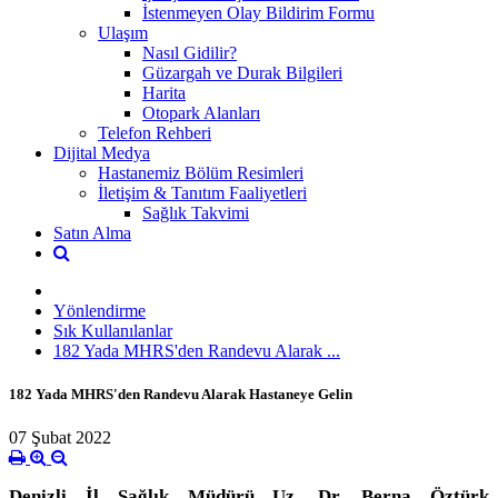
İstenmeyen Olay Bildirim Formu
Ulaşım
Nasıl Gidilir?
Güzargah ve Durak Bilgileri
Harita
Otopark Alanları
Telefon Rehberi
Dijital Medya
Hastanemiz Bölüm Resimleri
İletişim & Tanıtım Faaliyetleri
Sağlık Takvimi
Satın Alma
Yönlendirme
Sık Kullanılanlar
182 Yada MHRS'den Randevu Alarak ...
182 Yada MHRS'den Randevu Alarak Hastaneye Gelin
07 Şubat 2022
Denizli İl Sağlık Müdürü Uz. Dr. Berna Öztürk