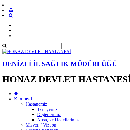
DENİZLİ İL SAĞLIK MÜDÜRLÜĞÜ
HONAZ DEVLET HASTANES
Kurumsal
Hastanemiz
Tarihçemiz
Değerlerimiz
Amaç ve Hedeflerimiz
Misyon / Vizyon