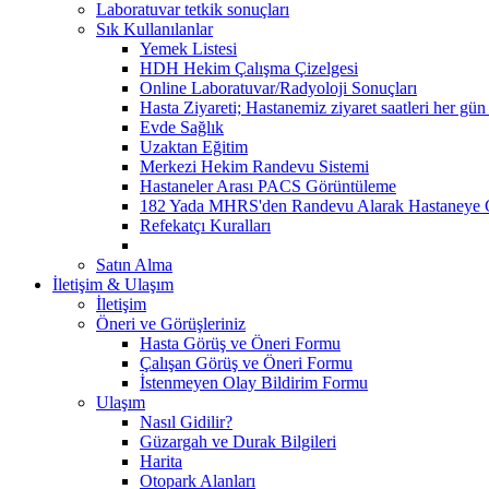
Laboratuvar tetkik sonuçları
Sık Kullanılanlar
Yemek Listesi
HDH Hekim Çalışma Çizelgesi
Online Laboratuvar/Radyoloji Sonuçları
Hasta Ziyareti; Hastanemiz ziyaret saatleri her gün
Evde Sağlık
Uzaktan Eğitim
Merkezi Hekim Randevu Sistemi
Hastaneler Arası PACS Görüntüleme
182 Yada MHRS'den Randevu Alarak Hastaneye 
Refekatçı Kuralları
Satın Alma
İletişim & Ulaşım
İletişim
Öneri ve Görüşleriniz
Hasta Görüş ve Öneri Formu
Çalışan Görüş ve Öneri Formu
İstenmeyen Olay Bildirim Formu
Ulaşım
Nasıl Gidilir?
Güzargah ve Durak Bilgileri
Harita
Otopark Alanları