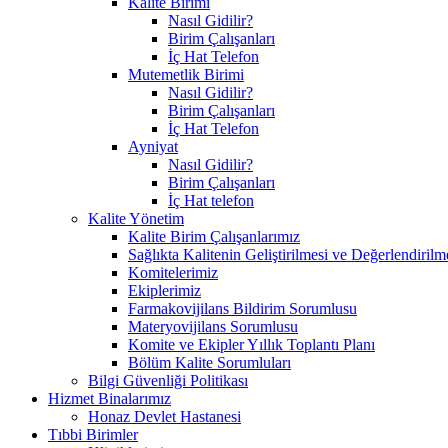
Kalite Birimi
Nasıl Gidilir?
Birim Çalışanları
İç Hat Telefon
Mutemetlik Birimi
Nasıl Gidilir?
Birim Çalışanları
İç Hat Telefon
Ayniyat
Nasıl Gidilir?
Birim Çalışanları
İç Hat telefon
Kalite Yönetim
Kalite Birim Çalışanlarımız
Sağlıkta Kalitenin Geliştirilmesi ve Değerlendiril
Komitelerimiz
Ekiplerimiz
Farmakovijilans Bildirim Sorumlusu
Materyovijilans Sorumlusu
Komite ve Ekipler Yıllık Toplantı Planı
Bölüm Kalite Sorumluları
Bilgi Güvenliği Politikası
Hizmet Binalarımız
Honaz Devlet Hastanesi
Tıbbi Birimler