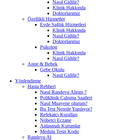
Nasıl Gidilir?
Klinik Hakkında
Doktorlarımız
Özellikli Hizmetler
Evde Sağlık Hizmetleri
Klinik Hakkında
Nasıl Gidilir?
Doktorlarımız
Psikolog
Klinik Hakkında
Nasıl Gidilir?
Anne & Bebek
Gebe Okulu
Nasıl Gidilir?
Yönlendirme
Hasta Rehberi
Nasıl Randevu Alırım ?
Poliklinik Çalışma Saatleri
Nasıl Muayene olurum?
Bu Test Nerede Yapılıyor?
Refekatçı Kuralları
Nöbetçi Eczane
Anlaşmalı Kurumlar
Medula Tesis Kodu
Randevu Al