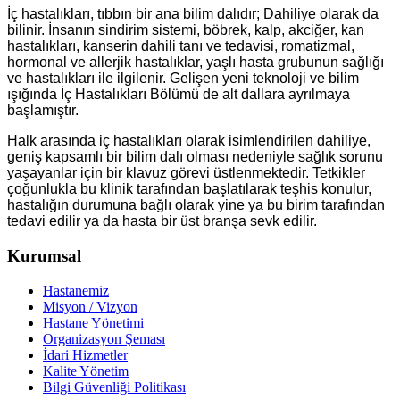
İç hastalıkları, tıbbın bir ana bilim dalıdır; Dahiliye olarak da
bilinir. İnsanın sindirim sistemi, böbrek, kalp, akciğer, kan
hastalıkları, kanserin dahili tanı ve tedavisi, romatizmal,
hormonal ve allerjik hastalıklar, yaşlı hasta grubunun sağlığı
ve hastalıkları ile ilgilenir. Gelişen yeni teknoloji ve bilim
ışığında İç Hastalıkları Bölümü de alt dallara ayrılmaya
başlamıştır.
Halk arasında iç hastalıkları olarak isimlendirilen dahiliye,
geniş kapsamlı bir bilim dalı olması nedeniyle sağlık sorunu
yaşayanlar için bir klavuz görevi üstlenmektedir. Tetkikler
çoğunlukla bu klinik tarafından başlatılarak teşhis konulur,
hastalığın durumuna bağlı olarak yine ya bu birim tarafından
tedavi edilir ya da hasta bir üst branşa sevk edilir.
Kurumsal
Hastanemiz
Misyon / Vizyon
Hastane Yönetimi
Organizasyon Şeması
İdari Hizmetler
Kalite Yönetim
Bilgi Güvenliği Politikası