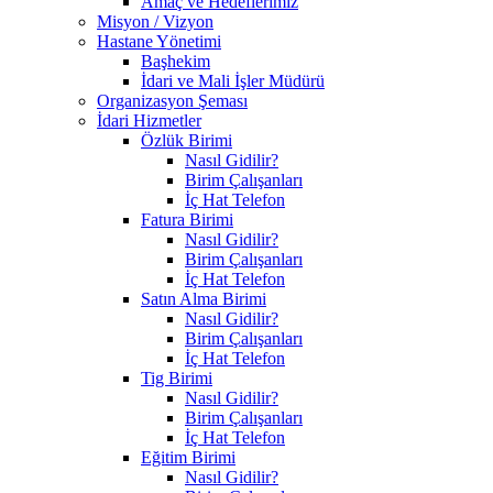
Amaç ve Hedeflerimiz
Misyon / Vizyon
Hastane Yönetimi
Başhekim
İdari ve Mali İşler Müdürü
Organizasyon Şeması
İdari Hizmetler
Özlük Birimi
Nasıl Gidilir?
Birim Çalışanları
İç Hat Telefon
Fatura Birimi
Nasıl Gidilir?
Birim Çalışanları
İç Hat Telefon
Satın Alma Birimi
Nasıl Gidilir?
Birim Çalışanları
İç Hat Telefon
Tig Birimi
Nasıl Gidilir?
Birim Çalışanları
İç Hat Telefon
Eğitim Birimi
Nasıl Gidilir?