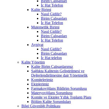
Birim Çalışanları
İç Hat Telefon
Kalite Birimi
Nasıl Gidilir?
Birim Çalışanları
İç Hat Telefon
Mutemetlik Birimi
Nasıl Gidilir?
Birim Çalışanları
İç Hat Telefon
Ayniyat
Nasıl Gidilir?
Birim Çalışanları
İç Hat telefon
Kalite Yönetim
Kalite Birim Çalışanlarımız
Sağlıkta Kalitenin Geliştirilmesi ve
Değerlendirilmesine dair Yönetmelik
Komitelerimiz
Ekiplerimiz
Farmakovijilans Bildirim Sorumlusu
Materyovijilans Sorumlusu
Komite ve Ekipler Yıllık Toplantı Planı
Bölüm Kalite Sorumluları
Bilgi Güvenliği Politikası