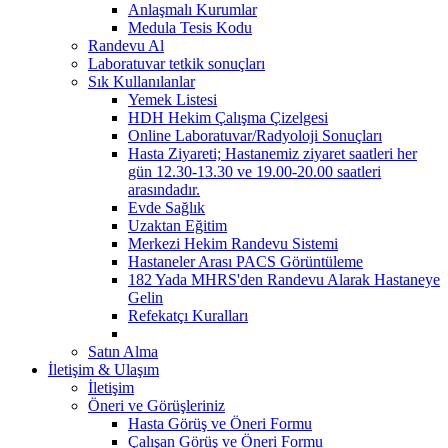
Anlaşmalı Kurumlar
Medula Tesis Kodu
Randevu Al
Laboratuvar tetkik sonuçları
Sık Kullanılanlar
Yemek Listesi
HDH Hekim Çalışma Çizelgesi
Online Laboratuvar/Radyoloji Sonuçları
Hasta Ziyareti; Hastanemiz ziyaret saatleri her
gün 12.30-13.30 ve 19.00-20.00 saatleri
arasındadır.
Evde Sağlık
Uzaktan Eğitim
Merkezi Hekim Randevu Sistemi
Hastaneler Arası PACS Görüntüleme
182 Yada MHRS'den Randevu Alarak Hastaneye
Gelin
Refekatçı Kuralları
Satın Alma
İletişim & Ulaşım
İletişim
Öneri ve Görüşleriniz
Hasta Görüş ve Öneri Formu
Çalışan Görüş ve Öneri Formu