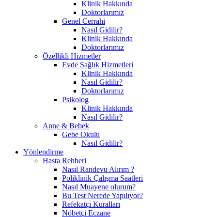
Klinik Hakkında
Doktorlarımız
Genel Cerrahi
Nasıl Gidilir?
Klinik Hakkında
Doktorlarımız
Özellikli Hizmetler
Evde Sağlık Hizmetleri
Klinik Hakkında
Nasıl Gidilir?
Doktorlarımız
Psikolog
Klinik Hakkında
Nasıl Gidilir?
Anne & Bebek
Gebe Okulu
Nasıl Gidilir?
Yönlendirme
Hasta Rehberi
Nasıl Randevu Alırım ?
Poliklinik Çalışma Saatleri
Nasıl Muayene olurum?
Bu Test Nerede Yapılıyor?
Refekatçı Kuralları
Nöbetçi Eczane